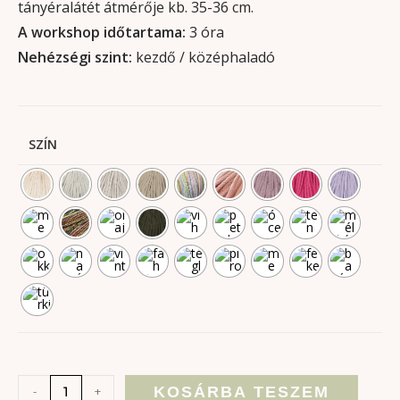
tányéralátét átmérője kb. 35-36 cm.
A workshop időtartama:
3 óra
Nehézségi szint:
kezdő / középhaladó
SZÍN
-
+
KOSÁRBA TESZEM