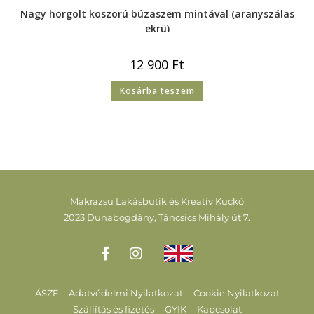
Nagy horgolt koszorú búzaszem mintával (aranyszálas
ekrü)
12 900
Ft
Kosárba teszem
Makrazsu Lakásbutik és Kreatív Kuckó
2023 Dunabogdány, Táncsics Mihály út 7.
ÁSZF
Adatvédelmi Nyilatkozat
Cookie Nyilatkozat
Szállítás és fizetés
GYIK
Kapcsolat