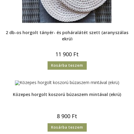
2 db-os horgolt tányér- és poháralátét szett (aranyszálas
ekrü)
11 900
Ft
Kosárba teszem
Közepes horgolt koszorú búzaszem mintával (ekrü)
8 900
Ft
Kosárba teszem