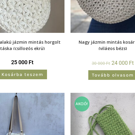
 alakú jázmin mintás horgolt
Nagy jázmin mintás kosá
táska (csillogós ekrü)
(világos bézs)
25 000
Ft
24 000
Ft
30 000
Ft
Kosárba teszem
Tovább olvasom
AKCIÓ!