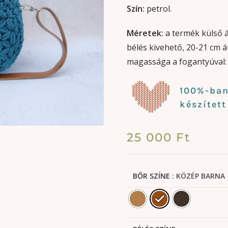
Szín:
petrol.
Méretek:
a termék külső á
bélés kivehető, 20-21 cm 
magassága a fogantyúval: 
100%-ban 
készítet
25 000
Ft
BŐR SZÍNE
: KÖZÉP BARNA