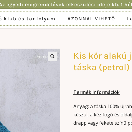
Az egyedi megrendelések elkészülési ideje kb. 1 hé
ó klub és tanfolyam
AZONNAL VIHETŐ
L
Kis kör alakú
🔍
táska (petrol)
Termék információk
Anyag:
a táska 100% újrah
készül, a kézifogó és old
drapp vagy fekete színű pol