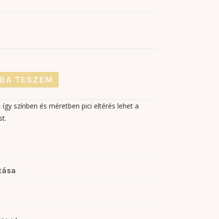
BA TESZEM
így színben és méretben pici eltérés lehet a
t.
tása