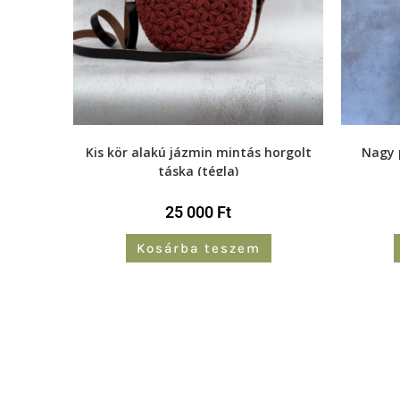
Kis kör alakú jázmin mintás horgolt
Nagy 
táska (tégla)
25 000
Ft
Kosárba teszem