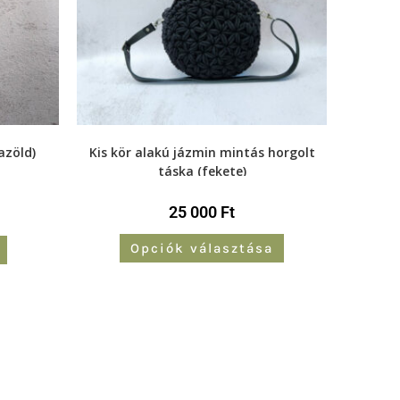
azöld)
Kis kör alakú jázmin mintás horgolt
táska (fekete)
25 000
Ft
Opciók választása