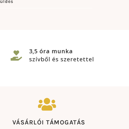
küldés
3,5 óra munka
szívből és szeretettel
VÁSÁRLÓI TÁMOGATÁS​