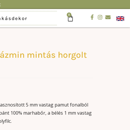
t
0
akásdekor
 jázmin mintás horgolt
asznosított 5 mm vastag pamut fonalból
alpánt 100% marhabőr, a bélés 1 mm vastag
yfilc.