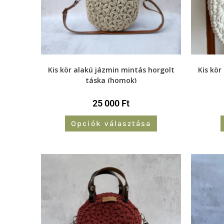
Kis kör alakú jázmin mintás horgolt
Kis kör
táska (homok)
25 000
Ft
Opciók választása