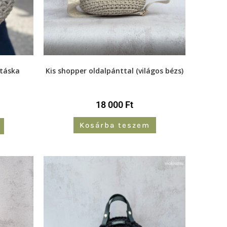
rtáska
Kis shopper oldalpánttal (világos bézs)
18 000
Ft
Kosárba teszem