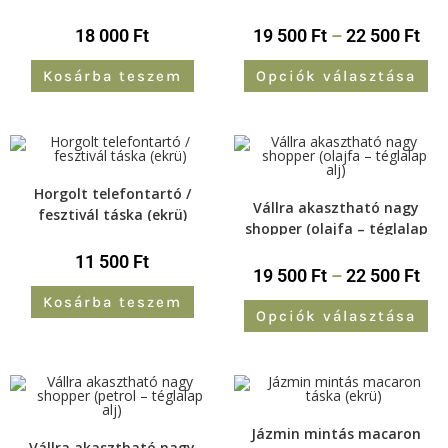
pánttal (ekrü)
18 000
Ft
19 500
Ft
–
22 500
Ft
Kosárba teszem
Opciók választása
Horgolt telefontartó /
Vállra akasztható nagy
fesztivál táska (ekrü)
shopper (olajfa – téglalap
alj)
11 500
Ft
19 500
Ft
–
22 500
Ft
Kosárba teszem
Opciók választása
Jázmin mintás macaron
Vállra akasztható nagy