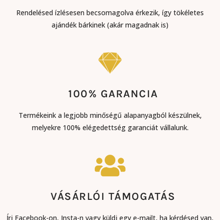
Rendelésed ízlésesen becsomagolva érkezik, így tökéletes
ajándék bárkinek (akár magadnak is)
100% GARANCIA
Termékeink a legjobb minőségű alapanyagból készülnek,
melyekre 100% elégedettség garanciát vállalunk.
VÁSÁRLÓI TÁMOGATÁS​
Írj Facebook-on, Insta-n vagy küldj egy e-mailt, ha kérdésed van,