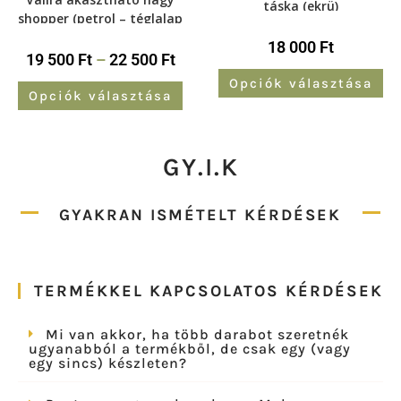
táska (ekrü)
shopper (petrol – téglalap
alj)
18 000
Ft
19 500
Ft
–
22 500
Ft
Opciók választása
Opciók választása
GY.I.K
GYAKRAN ISMÉTELT KÉRDÉSEK
TERMÉKKEL KAPCSOLATOS KÉRDÉSEK
Mi van akkor, ha több darabot szeretnék
ugyanabból a termékből, de csak egy (vagy
egy sincs) készleten?