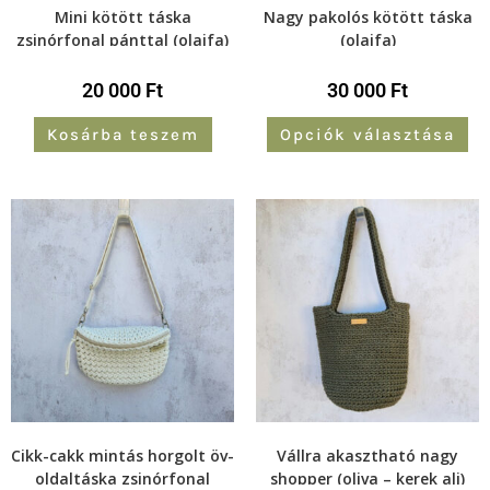
Mini kötött táska
Nagy pakolós kötött táska
zsinórfonal pánttal (olajfa)
(olajfa)
20 000
Ft
30 000
Ft
Kosárba teszem
Opciók választása
Cikk-cakk mintás horgolt öv-
Vállra akasztható nagy
oldaltáska zsinórfonal
shopper (oliva – kerek alj)