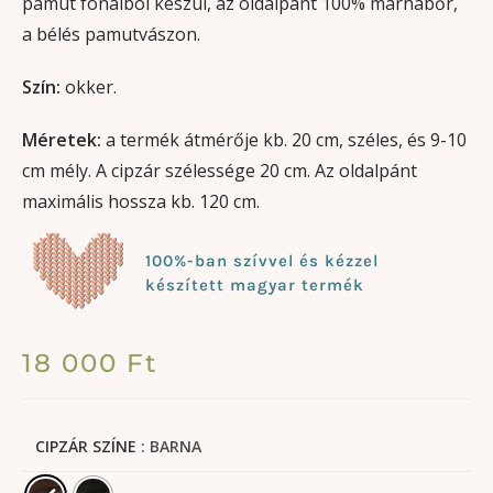
pamut fonalból készül, az oldalpánt 100% marhabőr,
a bélés pamutvászon.
Szín:
okker.
Méretek:
a termék átmérője kb. 20 cm, széles, és 9-10
cm mély. A cipzár szélessége 20 cm. Az oldalpánt
maximális hossza kb. 120 cm.
100%-ban szívvel és kézzel
készített magyar termék
18 000
Ft
CIPZÁR SZÍNE
: BARNA