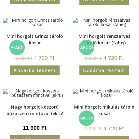
Mini horgolt Grincs tároló
Mini horgolt rénszarvas
kosár
tároló kosár (fahéj)
AKCIÓ!
AKCIÓ!
4 720
Ft
4 720
Ft
5 900
Ft
5 900
Ft
Kosárba teszem
Kosárba teszem
Nagy horgolt koszorú
Mini horgolt mikulás tároló
búzaszem mintával (ekrü)
kosár
AKCIÓ!
11 900
Ft
4 720
Ft
5 900
Ft