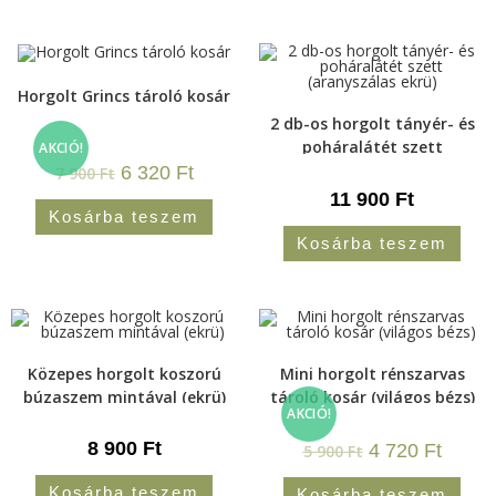
Horgolt Grincs tároló kosár
2 db-os horgolt tányér- és
poháralátét szett
AKCIÓ!
(aranyszálas ekrü)
6 320
Ft
7 900
Ft
11 900
Ft
Kosárba teszem
Kosárba teszem
Közepes horgolt koszorú
Mini horgolt rénszarvas
búzaszem mintával (ekrü)
tároló kosár (világos bézs)
AKCIÓ!
8 900
Ft
4 720
Ft
5 900
Ft
Kosárba teszem
Kosárba teszem