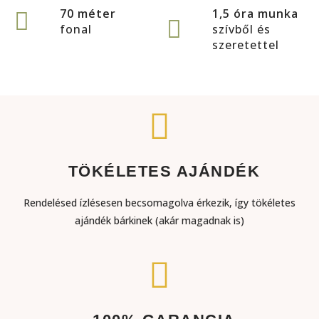
70 méter
1,5 óra munka
fonal
szívből és
szeretettel
TÖKÉLETES AJÁNDÉK
Rendelésed ízlésesen becsomagolva érkezik, így tökéletes
ajándék bárkinek (akár magadnak is)