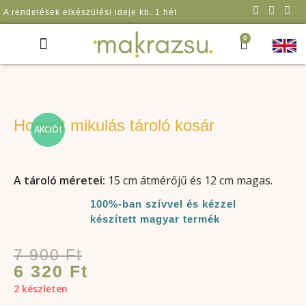
A rendelések elkészülési ideje kb. 1 hét
0
Horgoló klub és tanfolyam
AZONNAL VIHETŐ
Horgolt mikulás tároló kosár
AKCIÓ!
A tároló
méretei:
15 cm átmérőjű és 12 cm magas.
100%-ban szívvel és kézzel
készített magyar termék
7 900
Ft
6 320
Ft
2 készleten